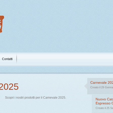
Contatti
Carnevale 20
 2025
Nuovo C
Creato il 29 Genn
Lettura
Scopri i nostri prodotti per il Carnevale 2025.
Nuovo Cata
Espresso O
Creato il 25 