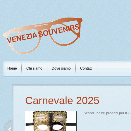
Home
Chi siamo
Dove siamo
Contatti
Nuovo Catalogo Occhia
Lettura Espresso Occhi
evale 2025.
Nuovo Catalogo di occhiali da 
Espresso Occhiali, per voi il c