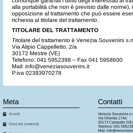
comunque garantiti i diritti degli interessati al tra
alla portabilità che non è previsto dalle norme), in 
opposizione al trattamento che può essere eser
richiesta al titolare del trattamento.
TITOLARE DEL TRATTAMENTO
Titolare del trattamento è Venezia Souvenirs s.n
Via Alipio Cappelletto, 2/a
30172 Mestre (VE)
Telefono: 041 5952398 – Fax 041 5958600
Mail: info@veneziasouvenirs.it
P.iva 02393970278
Meta
Contatti
Accedi
Venezia Souvenirs s.
Via Orlanda 174/c
30173 Campalto (VE)
Feed dei contenuti
Telefono: 041 59523
Mail: info@veneziasou